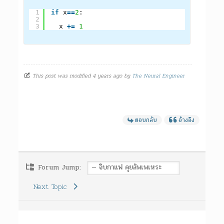
1
if
x
=
=
2
:
2
3
x
+
=
1
This post was modified 4 years ago by
The Neural Engineer
ตอบกลับ
อ้างอิง
Forum Jump:
Next Topic