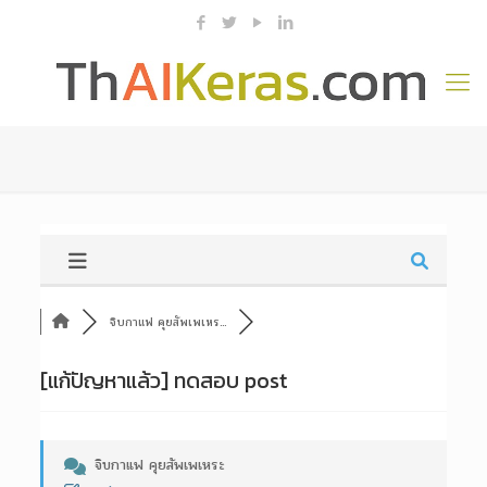
จิบกาแฟ คุยสัพเพเหร...
[แก้ปัญหาแล้ว]
ทดสอบ post
จิบกาแฟ คุยสัพเพเหระ