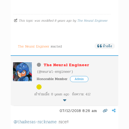
This topic was modified 8 years ago by
The Neural Engineer
The Neural Engineer
reacted
อ้างอิง
The Neural Engineer
(@neural-engineer)
Honorable Member
Admin
เข้าร่วมเมื่อ: 8 years ago
ข้อความ: 412
07/12/2018 8:26 am
@thaikeras-nickname
nice!!