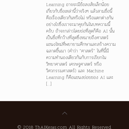
Learning อาจจะมีข้อสงสัยเล็กน้อย
เกี่ยวกับชื่อเหล่านี้ว่าจริงๆ แล้วสามชื่อนี้
คือเรื่องเดียวกันหรือไม่ หรือแตกต่างกัน
อย่างไรซึ่งเราจะมาคุยกันในบทความนี้
ครับ ถ้าจะกล่าวโดยย่อที่สุดก็คือ AI นั้น
เป็นชื่อที่กว้างที่สุดซึ่งหมายถึงศาสตร์
แขนงใหม่ที่พยายามศึกษาและสร้างความ
ฉลาดขึ้นมา (คำว่า “ศาสตร์” ในที่นี้มี
ความทำนองเดียวกันกับการเรียกใน
วิทยาศาสตร์ เศรษฐศาสตร์ หรือ
วิศวกรรมศาสตร์) และ Machine
Learning ก็คือแขนงย่อยของ AI และ
[…]
© 2018 ThAIKeras.com All Rights Reserved.