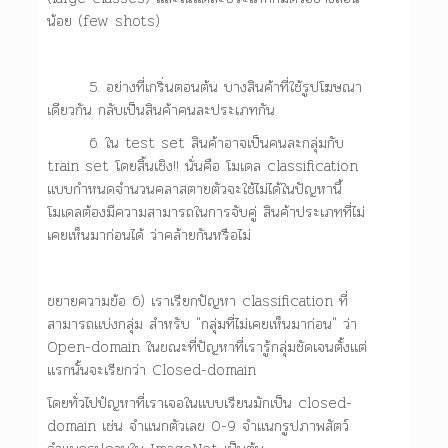
น้อย (few shots)
5. อย่างที่เกริ่นตอนต้น บางสินค้าที่ใช้รูปโฆษณา
เดียวกัน กลับเป็นสินค้าคนละประเภทกัน
6. ใน test set สินค้าอาจเป็นคนละกลุ่มกับ
train set โดยสิ้นเชิง!! นั่นคือ โมเดล classification
แบบกำหนดจำนวนคลาสตายตัวจะใช้ไม่ได้ในปัญหานี้
โมเดลต้องมีความสามารถในการจับคู่ สินค้าประเภทที่ไม่
เคยเห็นมาก่อนได้ ว่าคล้ายกันหรือไม่
ขยายความข้อ 6) เราเรียกปัญหา classification ที่
สามารถแบ่งกลุ่ม สำหรับ "กลุ่มที่ไม่เคยเห็นมาก่อน" ว่า
Open-domain ในขณะที่ปัญหาที่เรารู้กลุ่มชัดเจนตั้งแต่
แรกนั้นจะเรียกว่า Closed-domain
โดยทั่วไปปํญหาที่เราเจอในแบบเรียนมักเป็น closed-
domain เช่น จำแนกตัวเลข 0-9 จำแนกรูปภาพสัตว์