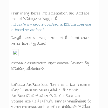
เราสามารถดู Keras implementation ของ ArcFace
model ในโน้ตบุคบน Kaggle นี้ :
https://www.kaggle.com/ragnar123/unsupervise
d-baseline-arcface/
โดยดูที่ class ArcMarginProduct ที่ inherit มาจาก
keras layer (ดูรูปแนบ)
การถอด classification layer ออกตอนใช้งานจริง ก็ดู
ได้ในโน้ตบุคนี้เช่นกันครับ
ไอเดียของ ArcFace loss คือการ minimize "ระยะทาง
เชิงมุม" แทนระยะทางแบบยูคลิเดียน ซึ่งก่อนหน้า
ArcFace มีไอเดียที่คล้ายๆ กันคือ CosFace และ
SphereFace (ไอเดียคล้ายกัน สมการต่างกันเล็กน้อย) ซึ่ง
หลายๆ การทดลองพบว่า ArcFace มักให้ผลลัพธ์ที่ดีที่สุด