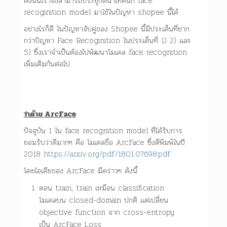
ดังนั้นเราจึงสามารถประยุกต์นำเทคนิก face
recoginition model มาใช้ในปัญหา shopee นี้ได้
อย่างไรก็ดี ในปัญหาจับคู่ของ Shopee นี้มีประเด็นที่ยาก
กว่าปัญหา Face Recoginition ในประเด็นที่ 1) 2) และ
5) ซึ่งเราจำเป็นต้องไปพัฒนาโมเดล face recognition
เพิ่มเติมกันต่อไป
.
ว่าด้วย ArcFace
ปัจจุบัน 1 ใน face recognition model ที่ได้รับการ
ยอมรับว่าดีมากๆ คือ โมเดลชื่อ ArcFace ซึ่งตีพิมพ์ในปี
2018
https://arxiv.org/pdf/1801.07698.pdf
โดยไอเดียของ ArcFace มีคร่าวๆ ดังนี้
ตอน train, train เหมือน classification
โมเดลบน closed-domain ปกติ แต่เปลี่ยน
objective function จาก cross-entropy
เป็น ArcFace Loss