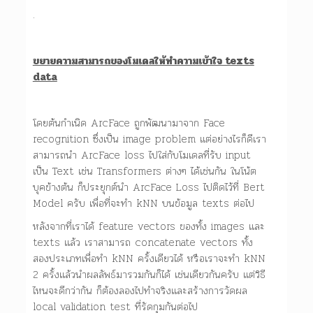
.
ขยายความสามารถของโมเดลให้ทำความเข้าใจ texts
data
โดยต้นกำเนิด ArcFace ถูกพัฒนามาจาก Face
recognition ซึ่งเป็น image problem แต่อย่างไรก็ดีเรา
สามารถนำ ArcFace loss ไปใส่กับโมเดลที่รับ input
เป็น Text เช่น Transformers ต่างๆ ได้เช่นกัน ในโน้ต
บุคข้างต้น ก็ประยุกต์นำ ArcFace Loss ไปติดไว้ที่ Bert
Model ครับ เพื่อที่จะทำ kNN บนข้อมูล texts ต่อไป
หลังจากที่เราได้ feature vectors ของทั้ง images และ
texts แล้ว เราสามารถ concatenate vectors ทั้ง
สองประเภทเพื่อทำ kNN ครั้งเดียวได้ หรือเราจะทำ kNN
2 ครั้งแล้วนำผลลัพธ์มารวมกันก็ได้ เช่นเดียวกันครับ แต่วิธี
ไหนจะดีกว่ากัน ก็ต้องลองไปทำจริงและสร้างการวัดผล
local validation test ที่รัดกุมกันต่อไป