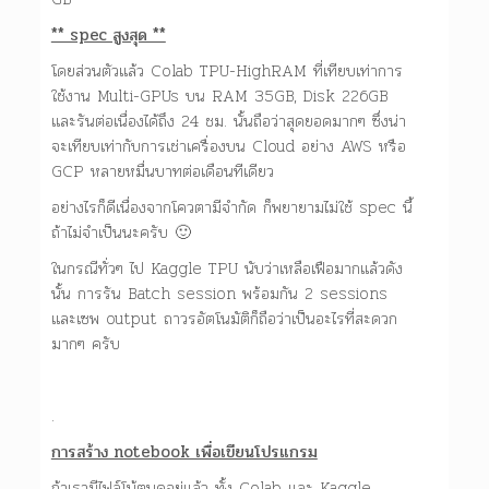
** spec สูงสุด **
โดยส่วนตัวแล้ว Colab TPU-HighRAM ที่เทียบเท่าการ
ใช้งาน Multi-GPUs บน RAM 35GB, Disk 226GB
และรันต่อเนื่องได้ถึง 24 ชม. นั้นถือว่าสุดยอดมากๆ ซึ่งน่า
จะเทียบเท่ากับการเช่าเครื่องบน Cloud อย่าง AWS หรือ
GCP หลายหมื่นบาทต่อเดือนทีเดียว
อย่างไรก็ดีเนื่องจากโควตามีจำกัด ก็พยายามไม่ใช้ spec นี้
ถ้าไม่จำเป็นนะครับ 🙂
ในกรณีทั่วๆ ไป Kaggle TPU นับว่าเหลือเฟือมากแล้วดัง
นั้น การรัน Batch session พร้อมกัน 2 sessions
และเซพ output ถาวรอัตโนมัติก็ถือว่าเป็นอะไรที่สะดวก
มากๆ ครับ
.
การสร้าง notebook เพื่อเขียนโปรแกรม
ถ้าเรามีไฟล์โน้ตบุคอยู่แล้ว ทั้ง Colab และ Kaggle