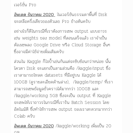
เวอร์ชั่น Pro
อัพเดต ธันวาคม 2020
ในเวอร์ชันธรรมดาพื้นที่ Disk
จะเหลือครึ่งเดียวของตัวเลข Pro ข้างต้นครับ
อย่างไรก็ดีในกรณีที่เราต้องการเซพ output แบบถาวร
เช่น weights ของ model ที่สอนเสร็จแล้ว เราจำเป็น
ต้องเซพลง Google Drive หรือ Cloud Storage อื่นๆ
ซึ่งอาจมีค่าใช้จ่ายเพิ่มเติมครับ
ส่วนใน Kaggle ก็ใจป้ำเช่นกันแต่จะซับซ้อนกว่าหน่อย นั้น
โควตา Disk จะแยกเป็นสามส่วนคือ /kaggle/input ซึ่ง
เราสามารถโหลด datasets ที่มีอยู่บน Kaggle ได้
100GB (ดูรายละเอียดด้านล่าง), /kaggle/temp/ ที่เรา
สามารถเซพข้อมูลชั่วคราวได้มากกว่า 100GB และ
/kaggle/working 5GB ซึ่งจะเป็น output ที่ Kaggle
จะเซพให้เราถาวรในกรณีที่เรารัน Batch Session โดย
อัตโนมัติ ซึ่งทำให้การเซพ output ของเราสะดวกมากกว่า
Colab ครับ
อัพเดต ธันวาคม 2020
/kaggle/working เพิ่มเป็น 20
GB