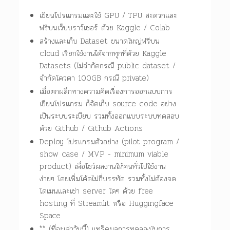
เขียนโปรแกรมและใช้ GPU / TPU สะดวกและ
ฟรีบนเว็บบราว์เซอร์ ด้วย Kaggle / Colab
สร้างและเก็บ Dataset ขนาดใหญ่ฟรีบน
cloud เรียกใช้งานได้จากทุกที่ด้วย Kaggle
Datasets (ไม่จำกัดกรณี public dataset /
จำกัดโควตา 100GB กรณี private)
เมื่อตกผลึกทางความคิดเรื่องการออกแบบการ
เขียนโปรแกรม ก็จัดเก็บ source code อย่าง
เป็นระบบระเบียบ รวมทั้งออกแบบระบบทดสอบ
ด้วย Github / Github Actions
Deploy โปรแกรมตัวอย่าง (pilot program /
show case / MVP - minimum viable
product) เพื่อโชว์ผลงานให้คนทั่วไปใช้งาน
ง่ายๆ โดยเพิ่มโค้ดไม่กี่บรรทัด รวมทั้งไม่ต้องจด
โดเมนและเช่า server ใดๆ ด้วย free
hosting ที่ Streamlit หรือ Huggingface
Space
** (ที่จะเล่าวันนี้) แทร็คผลการทดลองในการ