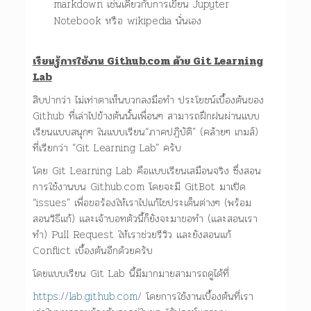
markdown เช่นเดียวกับการเขียน Jupyter
Notebook หรือ wikipedia นั่นเอง
เรียนรู้การใช้งาน Github.com ด้วย Git Learning
Lab
สิบปากว่า ไม่เท่าตาเห็นบวกลงมือทำ ประโยชน์เบื้องต้นของ
Github ที่เล่าไปข้างต้นนั้นเพื่อนๆ สามารถฝึกฝนผ่านแบบ
เรียนแบบสนุกๆ ในแบบเรียน“ภาคปฏิบัติ” (คล้ายๆ เกมส์)
ที่เรียกว่า “Git Learning Lab” ครับ
โดย Git Learning Lab คือแบบเรียนเสมือนจริง ซึ่งสอน
การใช้งานบน Github.com โดยจะมี GitBot มาเปิด
“issues” เพื่อขอร้องให้เราไปแก้ไขประเด็นต่างๆ (พร้อม
สอนวิธีแก้) และเจ้าบอทตัวนี้ก็ยังจะมาขอทำ (และสอนเรา
ทำ) Pull Request ให้เราช่วยรีวิว และยังสอนแก้
Conflict เบื้องต้นอีกด้วยครับ
โดยแบบเรียน Git Lab นี้มีมากมายสามารถดูได้ที่
https://lab.github.com/
โดยการใช้งานเบื้องต้นที่เรา