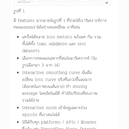
รูปที่ 1
มี features มากมายในรูปที่ 1 ที่ช่วยให้เราวิเคราะห์การ
ทดลองของเราได้อย่างยอดเยี่ยม อาทิเช่น
แทร็คได้หลาย loss metrics พร้อมๆ กัน รวม
ทั้งได้ทั้ง train, validation และ test
datasets
เลือกการทดลองเฉพาะที่สนใจมาวิเคราะห์ (ใน
รูปเลือกมา 3 จาก 14)
Interactive smoothing curve นั่นคือ
เปลี่ยน loss curve จริงที่แกว่งขึ้นลงมาก
(สังเกตในภาพบนเส้นจาง) ทำ moving
average โดยอัตโนมัติ ทำให้เปรียบเทียบภาพ
รวมได้ง่าย
Interactive zoom เข้าไปดูเฉพาะช่วง
epochs ที่เราสนใจได้
ใช้ได้กับทุก platforms / APIs / libraries