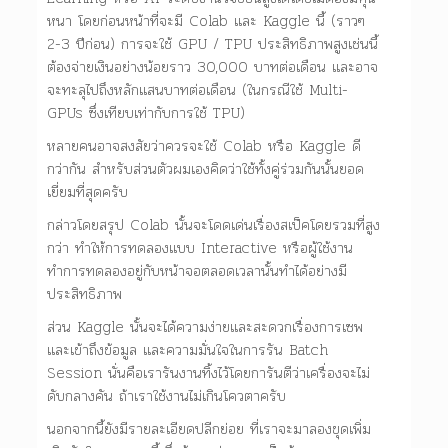
หนา โดยก่อนหน้าที่จะมี Colab และ Kaggle นี้ (ราวๆ
2-3 ปีก่อน) การจะใช้ GPU / TPU ประสิทธิภาพสูงเช่นนี้
ต้องจ่ายเงินอย่างน้อยราว 30,000 บาทต่อเดือน และอาจ
จะทะลุไปถึงหลักแสนบาทต่อเดือน (ในกรณีใช้ Multi-
GPUs ซึ่งเทียบเท่ากับการใช้ TPU)
หลายคนอาจสงสัยว่าควรจะใช้ Colab หรือ Kaggle ดี
กว่ากัน สำหรับส่วนตัวผมเองคิดว่าใช้ทั้งคู่ร่วมกันนั้นยอด
เยี่ยมที่สุดครับ
กล่าวโดยสรุป Colab นั้นจะโดดเด่นเรื่องสเป็คโดยรวมที่สูง
กว่า ทำให้การทดลองแบบ Interactive หรือผู้ใช้งาน
ทำการทดลองอยู่กับหน้าจอตลอดเวลานั้นทำได้อย่างมี
ประสิทธิภาพ
ส่วน Kaggle นั้นจะได้ความง่ายและสะดวกเรื่องการเซพ
และเข้าถึงข้อมูล และความมั่นใจในการรัน Batch
Session นั่นคือเรารันงานทิ้งไว้โดยการันตีว่าเครื่องจะไม่
ดับกลางคัน ถ้าเราใช้งานไม่เกินโควตาครับ
นอกจากนี้ยังมีรายละเอียดปลีกย่อย ที่เราจะมาลองขุดเพิ่ม