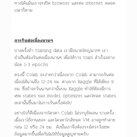
ทางได้แม้นเราจะเปิด browser และต่อ internet ตลอด
เวลาก็ตาม
.
การรันต่อเนื่องนานๆ
บางครั้งถ้า training data เรามีขนาดใหญ่มากๆ เรา
จำเป็นต้องรันต่อเนื่องนานๆ เพื่อให้การ train สำเร็จอย่าง
น้อย 1-3 epochs
ตรงนี้ Colab จะง่ายกว่าเนื่องจาก Colab สามารถรันต่อ
เนื่องได้นานถึง 12-24 ชม. ต่างจาก Kaggle ที่ได้เพียง 9
ชม. ซึ่งถ้าจะรันนานกว่านั้นบน Kaggle ทำให้ต้องมีการ
เซพ states ของ model, optimizer และโหลด states
เหล่านั้นขึ้นมาในการรันครั้งต่อไป
อย่างไรก็ดีเนื่องจากโควตา Colab ไม่ระบุชัดเจน บางครั้ง
เมื่อเราใช้งานเยอะ และโควตาใกล้หมด VM อาจถูกทำลาย
ก่อน 12 หรือ 24 ชม. ดังนั้นเราจึงต้องระมัดระวังเซพ
ข้อมูลมากขึ้นเพื่อกันไม่ให้ข้อมูลสูญหายครับ