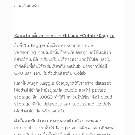
อ่านได้เลยครับ
.
Kaggle เดี่ยวๆ — vs. — Github +Colab +Kaggle
อันที่จริง Kaggle นั้นมีระบบ source code
versioning ภายในตัวนั่นคือจะเก็บโค้ดทุกเวอร์ชั่นให้เรา
อย่างอัตโนมัติ เปรียบเทียบโค้ดระหว่างเวอร์ชั่นได้ และไม่
จำกัดพื้นที่เก็บโค้ดเช่นเดียวกับ Github นอกจากนี้ยังมี
GPU และ TPU ในตัวเช่นเดียวกับ Colab
และที่พิเศษสุด Kaggle ยังอนุญาตให้เราสร้าง dataset
ได้อย่างไม่จำกัดในข้อมูลชนิด pubilc และให้ private
storage อีก 100GB ทำให้ในทางปฏิบัติเราจึงมี cloud
storage ที่เก็บ datasets และ pretrained models
ได้อย่างไม่จำกัด ฟรีๆ เลยครับ
ดังนั้นจากที่กล่าวมา ในงานส่วนตัว หรือการทดลอง
concept ต่างๆ นั้นใช้ Kaggle อย่างเดียวอาจจะเพียงพอ
และจบในตัวเอง จึงเป็นตัวเลือกที่สะดวกที่สุดที่เราแนะนำ