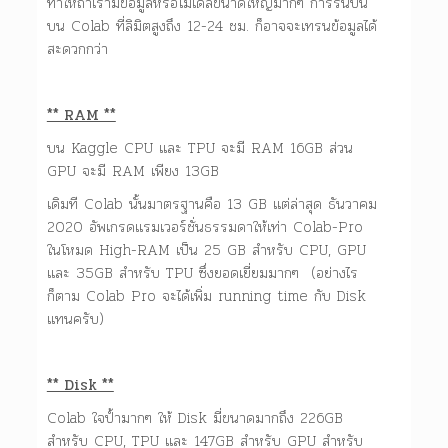
ทำให้ถ้าเรามีข้อมูลหรือโมเดลขนาดใหญ่มากๆ การรันบน
บน Colab ที่ลิมิตสูงถึง 12-24 ชม. ก็อาจจะเทรนข้อมูลได้
สะดวกกว่า
** RAM **
บน Kaggle CPU และ TPU จะมี RAM 16GB ส่วน
GPU จะมี RAM เพียง 13GB
เดิมที Colab นั้นมาตรฐานคือ 13 GB แต่ล่าสุด ธันวาคม
2020 อัพเกรดแรมเวอร์ชั่นธรรมดาให้เท่า Colab-Pro
ในโหมด High-RAM เป็น 25 GB สำหรับ CPU, GPU
และ 35GB สำหรับ TPU ซึ่งยอดเยี่ยมมากๆ (อย่างไร
ก็ตาม Colab Pro จะได้เพิ่ม running time กับ Disk
แทนครับ)
** Disk **
Colab ใจป้ำมากๆ ให้ Disk มี่ขนาดมากถึง 226GB
สำหรับ CPU, TPU และ 147GB สำหรับ GPU สำหรับ