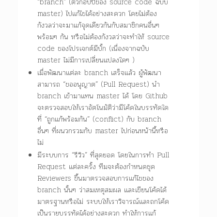
“branch” (ตัวก้อปปี้ของ source code ฉบับ
master) ไปแก้ไขได้อย่างสะดวก โดยไม่ต้อง
กังวลว่าจะมาแก้จุดเดียวกันกับสมาชิกคนอื่นๆ
พร้อมๆ กัน หรือไม่ต้องกังวลว่าจะทำให้ source
code ของโปรเจกต์มีบั้ก (เนื่องจากฉบับ
master ไม่มีการเปลี่ยนแปลงใดๆ )
เมื่อพัฒนาแต่ละ branch เสร็จแล้ว ผู้พัฒนา
สามารถ “ขออนุญาต” (Pull Request) นำ
branch เข้ามาแทน master ได้ โดย Github
จะตรวจสอบให้เราอัตโนมัติว่ามีโค้ดในบรรทัดใด
ที่ “ถูกแก้พร้อมกัน” (conflict) กับ branch
อื่นๆ ที่ผนวกรวมกับ master ไปก่อนหน้านี้หรือ
ไม่
มีระบบการ “รีวิว” ที่สุดยอด โดยในการทำ Pull
Request แต่ละครั้ง ทีมจะต้องกำหนดชุด
Reviewers ขึ้นมาตรวจสอบการแก้ไขของ
branch นั้นๆ ว่าสมเหตุสมผล และเขียนโค้ดได้
มาตรฐานหรือไม่ ระบบให้เราวิจารณ์และถกโค้ด
เป็นรายบรรทัดได้อย่างสะดวก ทำให้การแก้