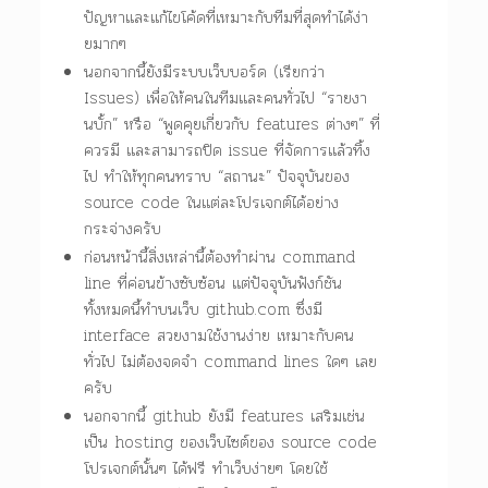
ปัญหาและแก้ไขโค้ดที่เหมาะกับทีมที่สุดทำได้ง่า
ยมากๆ
นอกจากนี้ยังมีระบบเว็บบอร์ด (เรียกว่า
Issues) เพื่อให้คนในทีมและคนทั่วไป “รายงา
นบั้ก” หรือ “พูดคุยเกี่ยวกับ features ต่างๆ” ที่
ควรมี และสามารถปิด issue ที่จัดการแล้วทิ้ง
ไป ทำให้ทุกคนทราบ “สถานะ” ปัจจุบันของ
source code ในแต่ละโปรเจกต์ได้อย่าง
กระจ่างครับ
ก่อนหน้านี้สิ่งเหล่านี้ต้องทำผ่าน command
line ที่ค่อนข้างซับซ้อน แต่ปัจจุบันฟังก์ชัน
ทั้งหมดนี้ทำบนเว็บ github.com ซึ่งมี
interface สวยงามใช้งานง่าย เหมาะกับคน
ทั่วไป ไม่ต้องจดจำ command lines ใดๆ เลย
ครับ
นอกจากนี้ github ยังมี features เสริมเช่น
เป็น hosting ของเว็บไซต์ของ source code
โปรเจกต์นั้นๆ ได้ฟรี ทำเว็บง่ายๆ โดยใช้