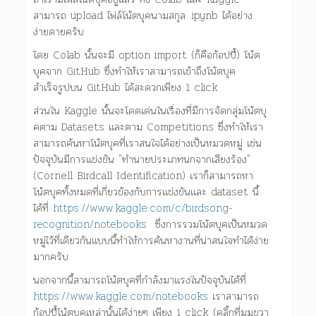
สามารถ upload ไฟล์โน้ตบุคนามสกุล .ipynb ได้อย่าง
ง่ายดายครับ
โดย Colab นั้นจะมี option import (ก็คือก้อปปี้) โน้ต
บุคจาก GitHub ซึ่งทำให้เราสามารถเข้าถึงโน้ตบุค
สำเร็จรูปบน GitHub ได้สะดวกเพียง 1 click
ส่วนใน Kaggle นั้นจะโดดเด่นในเรื่องที่มีการจัดกลุ่มโน้ตบุ
คตาม Datasets และตาม Competitions ซึ่งทำให้เรา
สามารถค้นหาโน้ตบุคที่เราสนใจได้อย่างเป็นหมวดหมู่ เช่น
ปัจจุบันมีการแข่งขัน "ทำนายประเภทนกจากเสียงร้อง"
(Cornell Birdcall Identification) เราก็สามารถหา
โน้ตบุคทั้งหมดที่เกี่ยวข้องกับการแข่งขันและ dataset นี้
ได้ที่
https://www.kaggle.com/c/birdsong-
recognition/notebooks
ซึ่งการรวมโน้ตบุคเป็นหมวด
หมู่ไว้ที่เดียวกันแบบนี้ทำให้การค้นหางานที่น่าสนใจทำได้ง่าย
มากครับ
นอกจากนี้สามารถโน้ตบุคที่กำลังมาแรงในปัจจุบันได้ที่
https://www.kaggle.com/notebooks
เราสามารถ
ก้อปปี้โน้ตบุคเหล่านั้นได้ง่ายๆ เพียง 1 click (คลิ้กที่มุมขวา