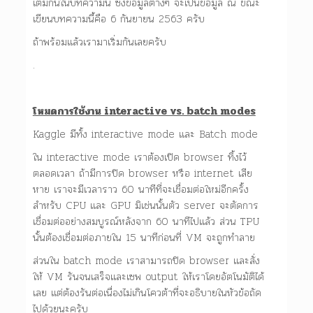
เติมกันในบทความนี้ ซึ่งข้อมูลต่างๆ จะเป็นข้อมูล ณ ขณะ
เขียนบทความนี้คือ 6 กันยายน 2563 ครับ
ถ้าพร้อมแล้วเรามาเริ่มกันเลยครับ
.
โหมดการใช้งาน interactive vs. batch modes
Kaggle มีทั้ง interactive mode และ Batch mode
ใน interactive mode เราต้องเปิด browser ทิ้งไว้
ตลอดเวลา ถ้ามีการปิด browser หรือ internet เสีย
หาย เราจะมีเวลาราว 60 นาทีที่จะเชื่อมต่อใหม่อีกครั้ง
สำหรับ CPU และ GPU มิเช่นนั้นตัว server จะตัดการ
เชื่อมต่ออย่างสมบูรณ์หลังจาก 60 นาทีไปแล้ว ส่วน TPU
นั้นต้องเชื่อมต่อภายใน 15 นาทีก่อนที่ VM จะถูกทำลาย
ส่วนใน batch mode เราสามารถปิด browser และสั่ง
ให้ VM รันจนเสร็จและเซพ output ให้เราโดยอัตโนมัติได้
เลย แต่ต้องรันต่อเนื่องไม่เกินโควต้าที่จะอธิบายในหัวข้อถัด
ไปด้วยนะครับ