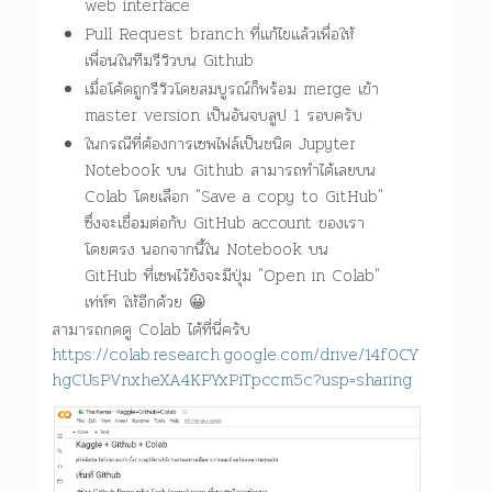
web interface
Pull Request branch ที่แก้ไขแล้วเพื่อให้
เพื่อนในทีมรีวิวบน Github
เมื่อโค้ดถูกรีวิวโดยสมบูรณ์ก็พร้อม merge เข้า
master version เป็นอันจบลูป 1 รอบครับ
ในกรณีที่ต้องการเซพไฟล์เป็นชนิด Jupyter
Notebook บน Github สามารถทำได้เลยบน
Colab โดยเลือก "Save a copy to GitHub"
ซึ่งจะเชื่อมต่อกับ GitHub account ของเรา
โดยตรง นอกจากนี้ใน Notebook บน
GitHub ที่เซพไว้ยังจะมีปุ่ม "Open in Colab"
เท่ห์ๆ ให้อีกด้วย 😀
สามารถกดดู Colab ได้ที่นี่ครับ
https://colab.research.google.com/drive/14f0CY
hgCUsPVnxheXA4KPYxPiTpccm5c?usp=sharing