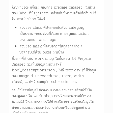
ปัญหาของผมคือผมต้องการ prepare dataset ในส่วน
ของ label ที่มีอยู่สองส่วน คล้ายกับที่ทางบอร์ดได้อธิบายไว้
ใน work shop ได้แก่
ส่วนของ class ที่ประกอบไปด้วย category
เป็นประเภทของส่วนที่ต้องการ segmentation
เช่น tumor, brain, eye …
ส่วนของ mask ที่จะบอกว่าวัตถุคลาสต่าง ๆ
ประกอบได้ด้วย pixel ไหนบ้าง
ซึ่งจากที่อ่านใน work shop ในขั้นตอน 2.4 Prepare
Dataset ผมเห็นข้อมูลในส่วน ไฟล์
label_desscriptions.json , ไฟล์ train.csv (ที่มีข้อมูล
ของ imageId, EncodedPixel, Hight, Width,
class), และไฟล์ sample_submission.csv
ผมเข้าใจว่าข้อมูลในลักษณะของผมสามารถเตรียมให้เป็น
ของมูลแบบใน work shop ก่อนจึงจะสามารถใช้เทรน
โมเดลได้ จึงอยากรบกวนให้ช่วยอธิบายการเตรียมข้อมูลใน
ลักษณะของผมหน่อยครับว่าจะต้องเตรียมข้อมูลอย่างไร