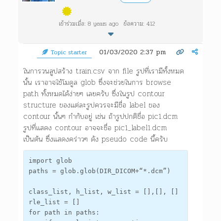
เข้าร่วมเมื่อ: 8 years ago
ข้อความ: 412
01/03/2020 2:37 pm
Topic starter
ในการวนลูปสร้าง train.csv จาก file รูปที่เรามีทั้งหมด
นั้น เราอาจใช้โมดูล glob ซึ่งจะช่วยในการ browse
path ทั้งหมดได้ง่ายๆ เลยครับ ซึ่งในรูป contour
structure ของแต่ละรูปควรจะมีชื่อ label ของ
contour นั้นๆ กำกับอยู่ เช่น ถ้ารูปปกติชื่อ pic1.dcm
รูปที่แสดง contour อาจจะชื่อ pic1_label1.dcm
เป็นต้น ซึ่งแสดงคร่าวๆ ดัง pseudo code นี้ครับ
import glob

paths = glob.glob(DIR_DICOM+“*.dcm”)

class_list, h_list, w_list = [],[], []

rle_list = []

for path in paths:
