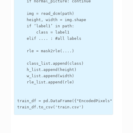
    if normal_picture: continue

    img = read_dcm(path)  

    height, width = img.shape

    if ‘label1’ in path:

        class = label1

    elif .... : #all labels

    rle = mask2rle(....)

    class_list.append(class)

    h_list.append(height)

    w_list.append(width)

    rle_list.append(rle)

train_df
=
pd
.
DataFrame
({
"EncodedPixels"
:
 rle_li
train_df.to_csv('train.csv')