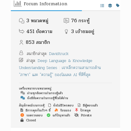
Forum Information
3
หมวดหมู่
76
กระทู้
451
ข้อความ
3
เข้าชมอยู่
853
สมาชิก
สมาชิกล่าสุด:
Davidtruck
ล่าสุด:
Deep Language & Knowledge
Understanding Series : เจาะลึกความสามารถด้าน
"ภาษา" และ "ความรู้" ของโมเดล AI ที่ดีที่สุด
เครื่องหมายบนหมวดหมู่:
อ่านทุกข้อความในกระทู้แล้ว
ยังมีข้อความในกระทู้ที่ไม่ได้อ่าน
สัญลักษณ์บนกระทุ้:
ยังไม่มีใครตอบ
มีผู้ตอบแล้ว
มีการคุยกันเร็วๆ นี้
ร้อนแรง
ปักหมุด
รอตรวจสอบ
แก้ปัญหาแล้ว
Private
Closed