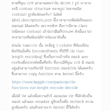
ตามที่คุณ cc8 เล่ามาแสดงว่าใน dicom 1 รูป เราอาจ
จะมี contour structure หลายรูป (หลายชนิด
contour) ถูกต้องไหมครับ? ในไฟล์
label_descriptions.json นี้เราสามารถพิมพ์เขียนแบบ
manual ได้เลยครับ เพราะหลักๆ คือการนิยาม class
(ชนิดของ contour) เข้าใจว่ามีไม่กี่ประเภท ดังนั้นเราน่า
จะสามารถพิมพ์เองได้ภายในเวลาอันสั้น
ส่วนใน train.csv นั้น จะมีอยู่ 1 column ที่ต้องเขียน
ฟังก์ชันนั่นคือ EncodedPixels ที่ใช้วิธี rle (run-
length encoding) ซึ่งเป็นการเข้ารหัส mask แบบ
กระชับเพื่อประหยัดพื้นที่ครับ ซึ่งกรณีที่คุณ cc8 มี mask
อยู่แล้วสามารถเรียกใช้ function mask2rle ได้เลยครับ
ซึ่งสามารถ copy function ตาม kernel นี้ครับ
https://www.kaggle.com/paulorzp/rle-
functions-run-lenght-encode-decode
เมื่อได้ rle แล้วเพื่อความชัวร์ ลองแปลง rle ที่ได้กลับเป็น
mask แล้วลอง visualize ดูอีกครั้งเพื่อ recheck ความ
ถูกต้องครับ เช่นตัวอย่างจาก kernel นี้ก็ได้ครับ