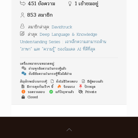
451
ข้อความ
1
เข้าชมอยู่
853
สมาชิก
สมาชิกล่าสุด:
Davidtruck
ล่าสุด:
Deep Language & Knowledge
Understanding Series : เจาะลึกความสามารถด้าน
"ภาษา" และ "ความรู้" ของโมเดล AI ที่ดีที่สุด
เครื่องหมายบนหมวดหมู่:
อ่านทุกข้อความในกระทู้แล้ว
ยังมีข้อความในกระทู้ที่ไม่ได้อ่าน
สัญลักษณ์บนกระทุ้:
ยังไม่มีใครตอบ
มีผู้ตอบแล้ว
มีการคุยกันเร็วๆ นี้
ร้อนแรง
ปักหมุด
รอตรวจสอบ
แก้ปัญหาแล้ว
Private
Closed