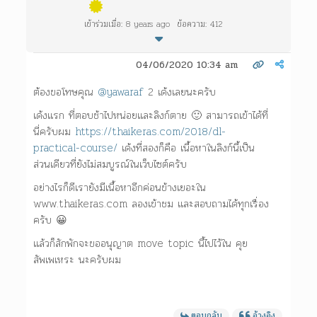
เข้าร่วมเมื่อ: 8 years ago
ข้อความ: 412
04/06/2020 10:34 am
ต้องขอโทษคุณ
@yawaraf
2 เด้งเลยนะครับ
เด้งแรก ที่ตอบช้าไปหน่อยและลิงก์ตาย 🙂 สามารถเข้าได้ที่
นี่ครับผม
https://thaikeras.com/2018/dl-
practical-course/
เด้งที่สองก็คือ เนื้อหาในลิงก์นี้เป็น
ส่วนเดียวที่ยังไม่สมบูรณ์ในเว็บไซต์ครับ
อย่างไรก็ดีเรายังมีเนื้อหาอีกค่อนข้างเยอะใน
www.thaikeras.com ลองเข้าชม และสอบถามได้ทุกเรื่อง
ครับ 😀
แล้วก็สักพักจะขออนุญาต move topic นี้ไปไว้ใน คุย
สัพเพเหระ นะครับผม
ตอบกลับ
อ้างอิง