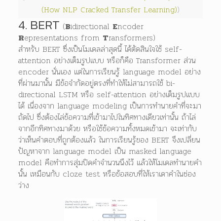
(How NLP Cracked Transfer Learning)
)
4. BERT
(
B
idirectional
E
ncoder
R
epresentations from
T
ransformers)
สำหรับ BERT ซึ่งเป็นโมเดลล่าสุดนี้ ได้ตัดสินใจใช้ self-
attention อย่างเต็มรูปแบบ หรือก็คือ Transformer ส่วน
encoder นั่นเอง แต่ในการเรียนรู้ language model อย่าง
ที่ผ่านมานั้น มีข้อจำกัดอยู่ตรงที่ทำให้ไม่สามารถใช้ bi-
directional LSTM หรือ self-attention อย่างเต็มรูปแบบ
ได้ เนื่องจาก language modeling เป็นการทำนายคำที่จะมา
ถัดไป ซึ่งต้องไล่ข้อความที่เข้ามาไปในทิศทางเดียวเท่านั้น ถ้าไล่
จากอีกทิศทางมาด้วย หรือใช้ข้อความทั้งหมดเข้ามา จะเท่ากับ
ว่าเห็นคำตอบที่ถูกต้องแล้ว ในการเรียนรู้ของ BERT จึงเปลี่ยน
ปัญหาจาก language model เป็น masked language
model คือทำการสุ่มปิดคำจำนวนนึงไว้ แล้วให้โมเดลทำนายคำ
นั้น เหมือนกับ cloze test หรือข้อสอบที่ให้เราเดาคำในช่อง
ว่าง