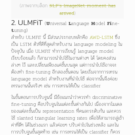
(ภาพจากบล็อก
NLP’s ImageNet moment has
arrived
)
2. ULMFiT
(
U
niversal
L
anguage
M
odel
Fi
ne-
t
uning)
สำหรับ ULMFiT นี้ มีส่วนประกอบหลักคือ
AWD-LSTM
ซึ่ง
เป็น LSTM ตัวที่ดีที่สุดสำหรับงาน language modeling ใน
ปัจจุบัน เมื่อ ULMFiT ทำการเรียนรู้ language model
เรียบร้อยแล้ว ก็สามารถนำไปใช้ในงานต่างๆ ได้ โดยคงส่วน
ล่างๆ ไว้ และเปลี่ยนเพียงแค่ชั้นบนสุด แต่การนำไปใช้อาจจะ
ต้องทำ fine-tuning อีกสองขั้นตอน โดยเริ่มจากการเทรน
language model สำหรับงานที่นำไปใช้ ต่อจากนั้นจึงค่อย
เทรนงานนั้นจริงๆ เช่น การเทรนให้เป็น classifier
ในขั้นตอนการปรับจูนนี้ มีข้อแนะนำว่าควรทำ discriminative
fine-tuning คือปรับจูนในแต่ละชั้นต่างกันไป เนื่องจากโมเดล
ของแต่ละชั้นเป็น representation ที่คนละระดับกัน และควร
ใช้ slanted triangular learning rates เพื่อให้สามารถลู่เข้า
ค่าที่ดีๆ ได้ในช่วงแรก แล้วค่อยๆ ปรับค่าไปในช่วงหลัง และใน
การปรับจูนขั้นสุดท้าย เช่น การเทรนให้เป็น classifier ก็ควร